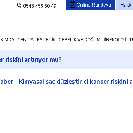
Online Randevu
Hakk
0545 455 50 49
KKIMDA
GENITAL ESTETIK
GEBELIK VE DOĞUM
JINEKOLOJI
T
r riskini artırıyor mu?
aber – Kimyasal saç düzleştirici kanser riskini 