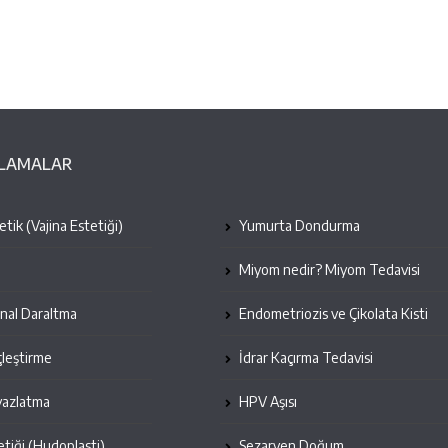
ULAMALAR
tik (Vajina Estetiği)
Yumurta Dondurma
Miyom nedir? Miyom Tedavisi
inal Daraltma
Endometriozis ve Çikolata Kisti
leştirme
İdrar Kaçırma Tedavisi
yazlatma
HPV Aşısı
etiği (Hudoplasti)
Sezaryen Doğum