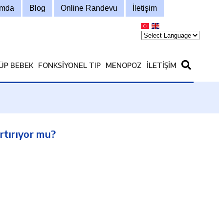
ımda
Blog
Online Randevu
İletişim
ÜP BEBEK
FONKSIYONEL TIP
MENOPOZ
İLETIŞIM
artırıyor mu?