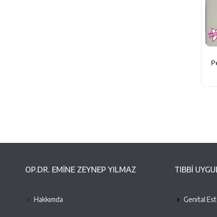
Pe
OP.DR. EMINE ZEYNEP YILMAZ
TIBBİ UYG
Hakkımda
Genital Este