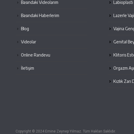
Basındaki Videolarım
Labioplasti
Basındaki Haberlerim
Lazerle Vaj
Blog
Vajina Genç
Videolar
Genital Be
Online Randevu
Klitoris Est
İletişim
Orgazm Aşı
Kızlık Zarı 
Copyright © 2024 Emine Zeynep Yılmaz. Tüm Hakları Saklıdır.