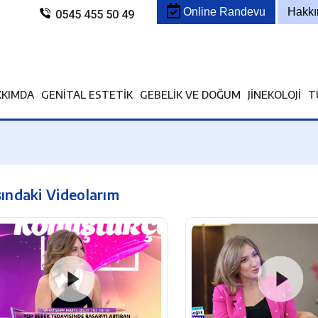
Online Randevu
Hakk
0545 455 50 49
KKIMDA
GENITAL ESTETIK
GEBELIK VE DOĞUM
JINEKOLOJI
T
ındaki Videolarım