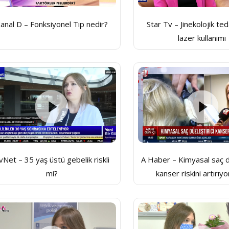
anal D – Fonksiyonel Tıp nedir?
Star Tv – Jinekolojik te
lazer kullanımı
vNet – 35 yaş üstü gebelik riskli
A Haber – Kimyasal saç dü
mi?
kanser riskini artırıy