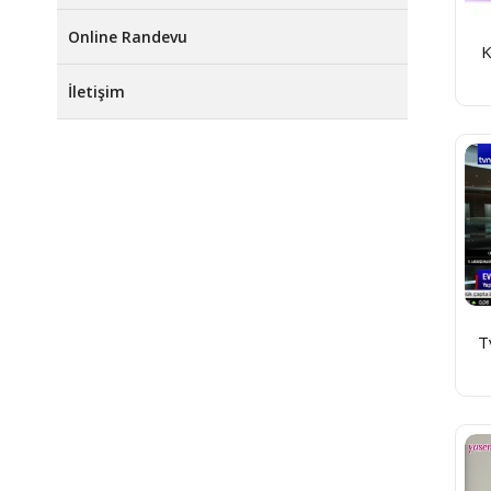
Online Randevu
K
İletişim
T