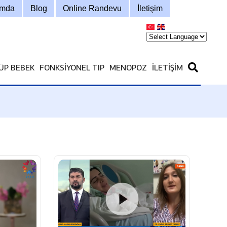
ımda
Blog
Online Randevu
İletişim
ÜP BEBEK
FONKSIYONEL TIP
MENOPOZ
İLETIŞIM