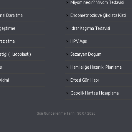
Miyom nedir? Miyom Tedavisi
inal Daraltma
Endometriozis ve Çikolata Kisti
leştirme
İdrar Kaçırma Tedavisi
yazlatma
HPV Aşısı
etiği (Hudoplasti)
Sezaryen Doğum
sı
Hamileliğe Hazırlık, Planlama
Dikimi
Ertesi Gün Hapı
Gebelik Haftası Hesaplama
Son Güncellenme Tarihi: 30.07.2026