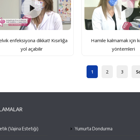
lvik enfeksiyona dikkat! Kısırlığa
Hamile kalmamak için 
yol açabilir
yöntemleri
1
2
3
S
ULAMALAR
tik (Vajina Estetiği)
Yumurta Dondurma