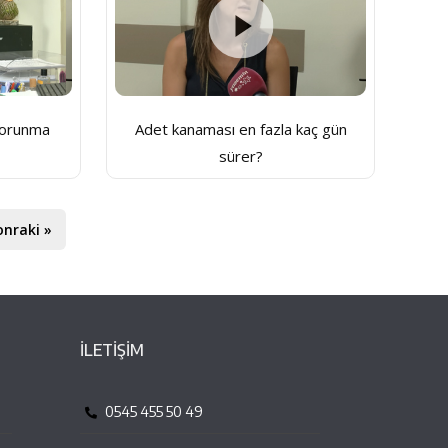
korunma
Adet kanaması en fazla kaç gün
sürer?
onraki »
İLETİŞİM
0545 455 50 49