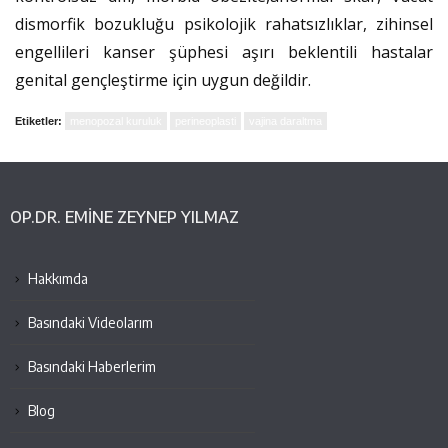
dismorfik bozukluğu psikolojik rahatsızlıklar, zihinsel
engellileri kanser şüphesi aşırı beklentili hastalar
genital gençleştirme için uygun değildir.
Etiketler:
menopozal kuruluk
perineoplasti
vajina daraltma
OP.DR. EMINE ZEYNEP YILMAZ
Hakkımda
Basındaki Videolarım
Basındaki Haberlerim
Blog