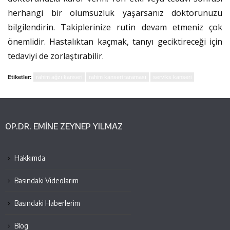
herhangi bir olumsuzluk yaşarsanız doktorunuzu
bilgilendirin. Takiplerinize rutin devam etmeniz çok
önemlidir. Hastalıktan kaçmak, tanıyı geciktireceği için
tedaviyi de zorlaştırabilir.
Etiketler:
rahim ağzı kanseri
rahim kanseri taraması
serviks kanseri
OP.DR. EMINE ZEYNEP YILMAZ
Hakkımda
Basındaki Videolarım
Basındaki Haberlerim
Blog