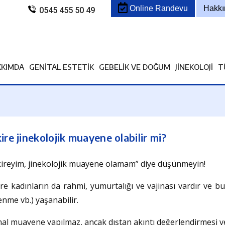
Online Randevu
Hakk
0545 455 50 49
KKIMDA
GENITAL ESTETIK
GEBELIK VE DOĞUM
JINEKOLOJI
T
ire jinekolojik muayene olabilir mi?
ireyim, jinekolojik muayene olamam” diye düşünmeyin!
re kadınların da rahmi, yumurtalığı ve vajinası vardır ve bu 
enme vb.) yaşanabilir.
nal muayene yapılmaz, ancak dıştan akıntı değerlendirmesi