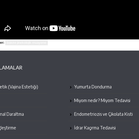
er:
bakire jinekolojik muayene
ULAMALAR
tik (Vajina Estetiği)
Yumurta Dondurma
Miyom nedir? Miyom Tedavisi
inal Daraltma
Endometriozis ve Çikolata Kisti
leştirme
İdrar Kaçırma Tedavisi