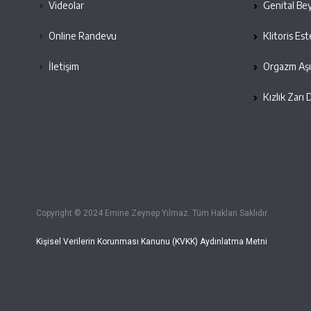
Videolar
Genital Be
Online Randevu
Klitoris Est
İletişim
Orgazm Aşı
Kızlık Zarı 
Copyright © 2024 Emine Zeynep Yılmaz. Tüm Hakları Saklıdır.
Kişisel Verilerin Korunması Kanunu (KVKK) Aydınlatma Metni