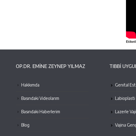
Etiketl
OP.DR. EMINE ZEYNEP YILMAZ
TIBBİ UYG
Hakkımda
Genital Este
Basındaki Videolarım
Labioplasti
Basındaki Haberlerim
Lazerle Vaj
Blog
Vajina Genç