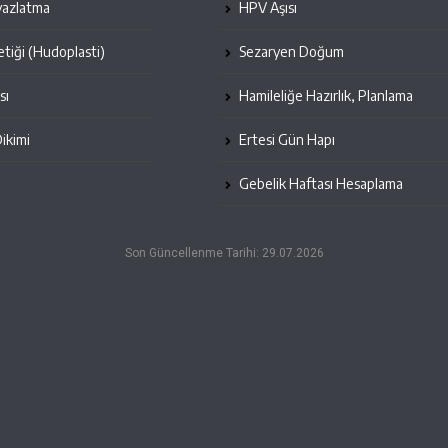
yazlatma
HPV Aşısı
etiği (Hudoplasti)
Sezaryen Doğum
sı
Hamileliğe Hazırlık, Planlama
Dikimi
Ertesi Gün Hapı
Gebelik Haftası Hesaplama
Son Güncellenme Tarihi: 29.07.2026