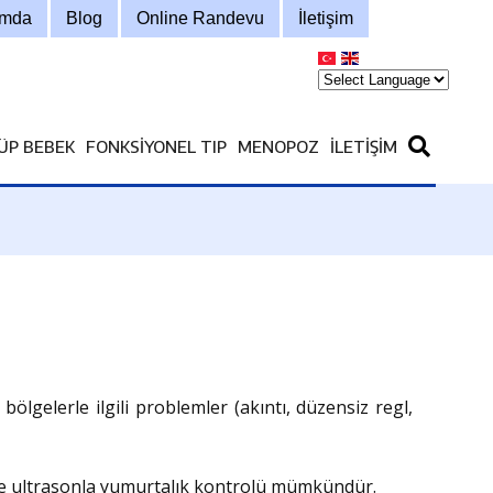
ımda
Blog
Online Randevu
İletişim
ÜP BEBEK
FONKSIYONEL TIP
MENOPOZ
İLETIŞIM
bölgelerle ilgili problemler (akıntı, düzensiz regl,
 ve ultrasonla yumurtalık kontrolü mümkündür.