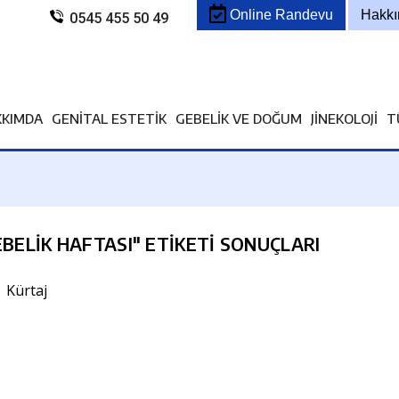
Online Randevu
Hakk
0545 455 50 49
KKIMDA
GENITAL ESTETIK
GEBELIK VE DOĞUM
JINEKOLOJI
T
BELIK HAFTASI
" ETIKETI SONUÇLARI
Kürtaj