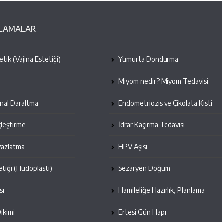
ULAMALAR
tik (Vajina Estetiği)
Yumurta Dondurma
Miyom nedir? Miyom Tedavisi
inal Daraltma
Endometriozis ve Çikolata Kisti
leştirme
İdrar Kaçırma Tedavisi
yazlatma
HPV Aşısı
etiği (Hudoplasti)
Sezaryen Doğum
sı
Hamileliğe Hazırlık, Planlama
Dikimi
Ertesi Gün Hapı