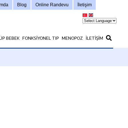
ımda
Blog
Online Randevu
İletişim
ÜP BEBEK
FONKSIYONEL TIP
MENOPOZ
İLETIŞIM