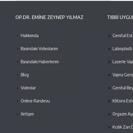
OP.DR. EMINE ZEYNEP YILMAZ
TIBBİ UYG
Hakkımda
Genital Este
Basındaki Videolarım
Labioplasti
Basındaki Haberlerim
Lazerle Vaj
Blog
Vajina Genç
Videolar
Genital Be
Online Randevu
Klitoris Est
İletişim
Orgazm Aşı
Kızlık Zarı 