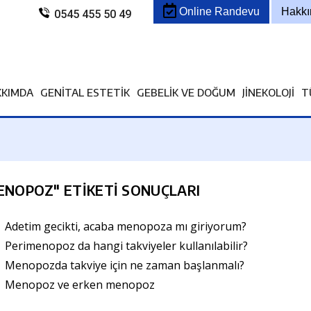
Online Randevu
Hakk
0545 455 50 49
KKIMDA
GENITAL ESTETIK
GEBELIK VE DOĞUM
JINEKOLOJI
T
ENOPOZ
" ETIKETI SONUÇLARI
Adetim gecikti, acaba menopoza mı giriyorum?
Perimenopoz da hangi takviyeler kullanılabilir?
Menopozda takviye için ne zaman başlanmalı?
Menopoz ve erken menopoz