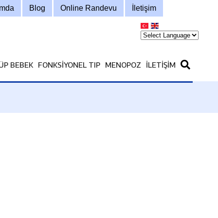
ımda
Blog
Online Randevu
İletişim
ÜP BEBEK
FONKSIYONEL TIP
MENOPOZ
İLETIŞIM