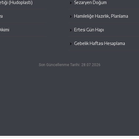
etiği (Hudoplasti)
Sezaryen Doğum
sı
Hamileliğe Hazırlık, Planlama
Dikimi
Ertesi Gün Hapı
Gebelik Haftası Hesaplama
Son Güncellenme Tarihi: 28.07.2026