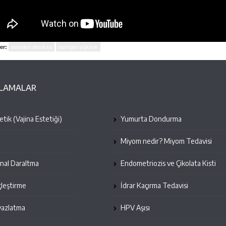
er:
östrojen detoksu
östrojen yüksek
ULAMALAR
tik (Vajina Estetiği)
Yumurta Dondurma
Miyom nedir? Miyom Tedavisi
inal Daraltma
Endometriozis ve Çikolata Kisti
leştirme
İdrar Kaçırma Tedavisi
yazlatma
HPV Aşısı