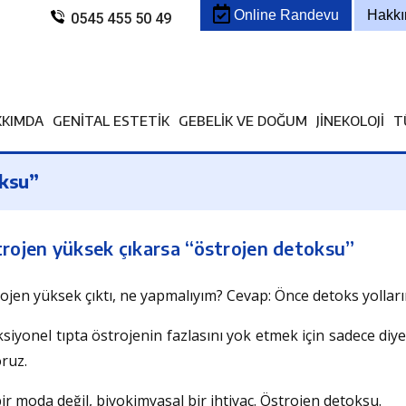
Online Randevu
Hakk
0545 455 50 49
KKIMDA
GENITAL ESTETIK
GEBELIK VE DOĞUM
JINEKOLOJI
T
oksu”
rojen yüksek çıkarsa “östrojen detoksu”
ojen yüksek çıktı, ne yapmalıyım? Cevap: Önce detoks yolları
siyonel tıpta östrojenin fazlasını yok etmek için sadece diyet
oruz.
ir moda değil, biyokimyasal bir ihtiyaç. Östrojen detoksu.