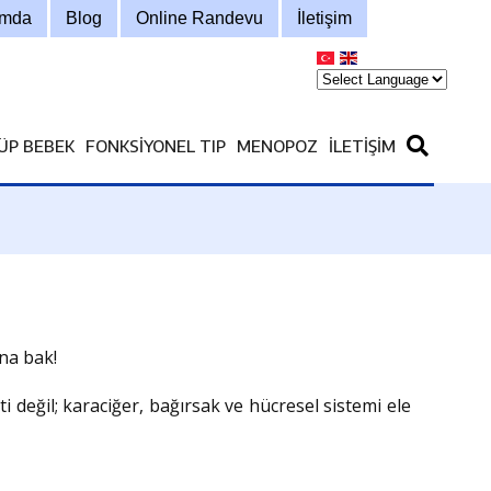
ımda
Blog
Online Randevu
İletişim
ÜP BEBEK
FONKSIYONEL TIP
MENOPOZ
İLETIŞIM
na bak!
i değil; karaciğer, bağırsak ve hücresel sistemi ele