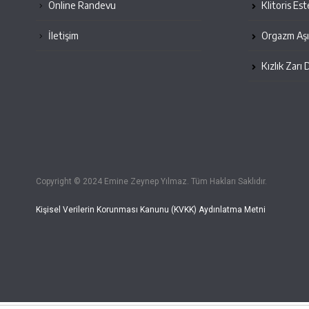
Online Randevu
Klitoris Est
İletişim
Orgazm Aşı
Kızlık Zarı 
Copyright © 2024 Emine Zeynep Yılmaz. Tüm Hakları Saklıdır.
Kişisel Verilerin Korunması Kanunu (KVKK) Aydınlatma Metni