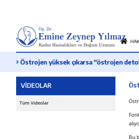
HA
Östrojen yüksek çıkarsa “östrojen det
Öst
VİDEOLAR
Östr
Tüm Videolar
Fonk
alıy
Bu b