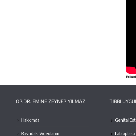
Etiketl
OP.DR. EMINE ZEYNEP YILMAZ
TIBBİ UYG
Hakkımda
Genital Este
Basındaki Videolarım
Labioplasti