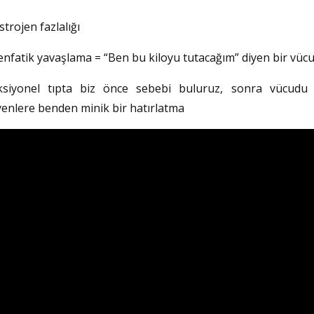
strojen fazlalığı
enfatik yavaşlama = “Ben bu kiloyu tutacağım” diyen bir vücu
ksiyonel tıpta biz önce sebebi buluruz, sonra vücudu r
yenlere benden minik bir hatırlatma