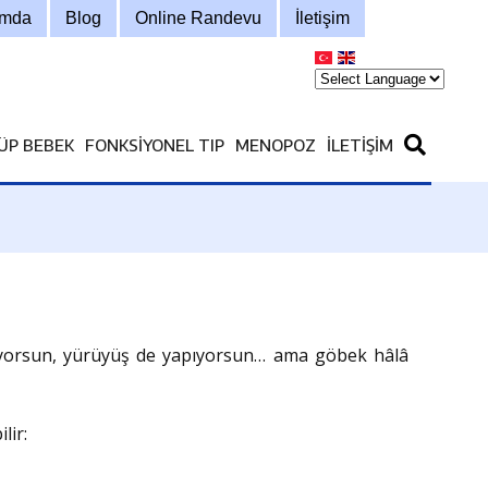
ımda
Blog
Online Randevu
İletişim
ÜP BEBEK
FONKSIYONEL TIP
MENOPOZ
İLETIŞIM
yiyorsun, yürüyüş de yapıyorsun… ama göbek hâlâ
lir: