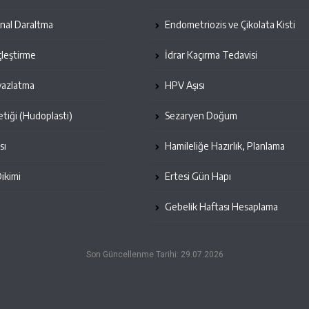
inal Daraltma
Endometriozis ve Çikolata Kisti
leştirme
İdrar Kaçırma Tedavisi
yazlatma
HPV Aşısı
etiği (Hudoplasti)
Sezaryen Doğum
sı
Hamileliğe Hazırlık, Planlama
Dikimi
Ertesi Gün Hapı
Gebelik Haftası Hesaplama
Son Güncellenme Tarihi: 29.07.2026