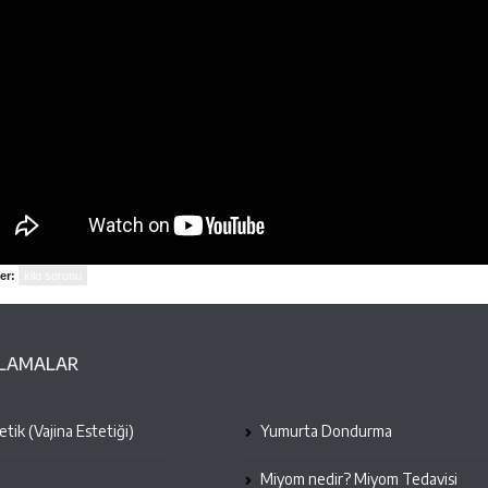
er:
kilo sorunu
ULAMALAR
tik (Vajina Estetiği)
Yumurta Dondurma
Miyom nedir? Miyom Tedavisi