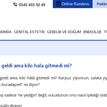
Online Randevu
Hakk
0545 455 50 49
KKIMDA
GENITAL ESTETIK
GEBELIK VE DOĞUM
JINEKOLOJI
T
 geldi ama kilo hala gitmedi mi?
geldi ama kilo hâlâ gitmedi mi? Karpuz yiyorsun, salata 
 buradayım!” mı diyor?
p sadece ‘ne yediğin’ değil, vücudunun onu nasıl işlediği olabi
nsülin direnci