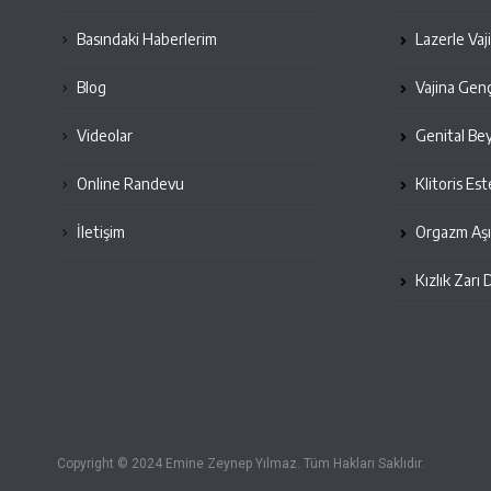
Basındaki Haberlerim
Lazerle Vaj
Blog
Vajina Genç
Videolar
Genital Be
Online Randevu
Klitoris Est
İletişim
Orgazm Aşı
Kızlık Zarı 
Copyright © 2024 Emine Zeynep Yılmaz. Tüm Hakları Saklıdır.