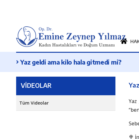
HA
Yaz geldi ama kilo hala gitmedi mi?
Yaz
VİDEOLAR
Yaz 
Tüm Videolar
“ben
Sebe
🍭 İ